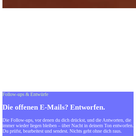
Follow-ups & Entwürfe
Die offenen E-Mails? Entworfen.
Die Follow-ups, vor denen du dich drückst, und die Antworten, die
immer wieder liegen bleiben – über Nacht in deinem Ton entworfen.
Du prüfst, bearbeitest und sendest. Nichts geht ohne dich raus.