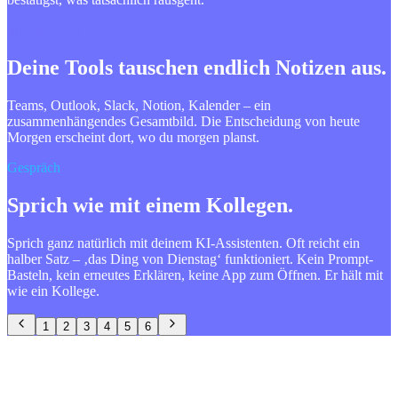
Integrationen
Deine Tools tauschen endlich Notizen aus.
Teams, Outlook, Slack, Notion, Kalender – ein
zusammenhängendes Gesamtbild. Die Entscheidung von heute
Morgen erscheint dort, wo du morgen planst.
Gespräch
Sprich wie mit einem Kollegen.
Sprich ganz natürlich mit deinem KI-Assistenten. Oft reicht ein
halber Satz – ‚das Ding von Dienstag‘ funktioniert. Kein Prompt-
Basteln, kein erneutes Erklären, keine App zum Öffnen. Er hält mit
wie ein Kollege.
1
2
3
4
5
6