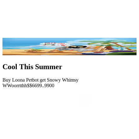
Details
Spezifikationen
Bewertungen
FAQ
Jetzt kaufen
Cool This Summer
Buy Loona Petbot get Snowy Whimsy
W
W
o
o
r
r
t
t
h
h
$
$
6
6
9
9
.
.
9
9
0
0