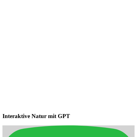
Schallortung: Erkennt Geräuschquellen und dreht sich zu deiner
Stimme für Interaktionen aus mehreren Richtungen.
Umgebungserfassung & intelligente
Navigation
Erkennt Personen und Hindernisse, hält sichere Abstände ein und
plant effiziente adaptive Routen für eine reibungslose Navigation zu
Hause.
Interaktive Natur mit GPT