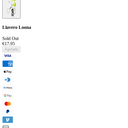
Llavero Loona
Sold Out
€17.95
Agotado