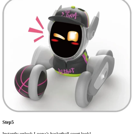
Step5
Instantly unlock Loona’s basketball court look!