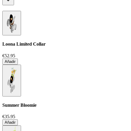
Loona Limited Collar
€52.95
Añadir
Summer Bloomie
€35.95
Añadir