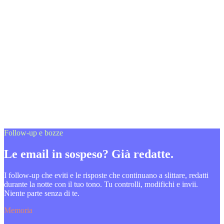
Follow-up e bozze
Le email in sospeso? Già redatte.
I follow-up che eviti e le risposte che continuano a slittare, redatti
durante la notte con il tuo tono. Tu controlli, modifichi e invii.
Niente parte senza di te.
Memoria