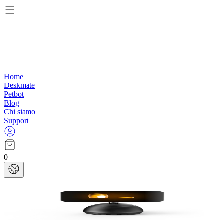
Home
Deskmate
Petbot
Blog
Chi siamo
Support
0