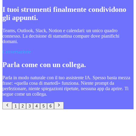
I tuoi strumenti finalmente condividono
gli appunti.
Teams, Outlook, Slack, Notion e calendari: un unico quadro
connesso. La decisione di stamattina compare dove pianifichi
domani.
Conversazione
Parla come con un collega.
Parla in modo naturale con il tuo assistente IA. Spesso basta mezza
frase: «quella cosa di martedì» funziona. Niente prompt da
perfezionare, niente spiegazioni ripetute, nessuna app da aprire. Ti
segue come un collega.
1
2
3
4
5
6