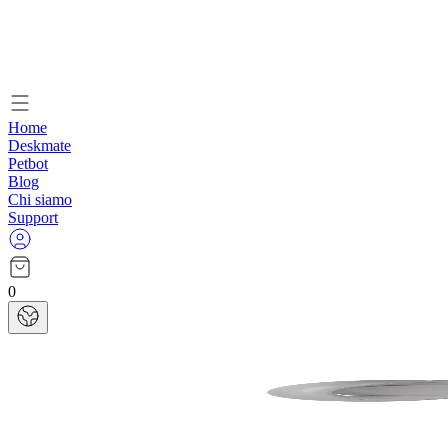
Home
Deskmate
Petbot
Blog
Chi siamo
Support
0