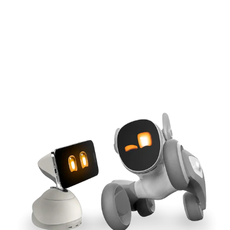
iPhone-gestützte KI
Magnetisches Qi2-Andocken
Tool-übergreifende Synchronisierung
165-W-GaN-Leistung
Jetzt kaufen