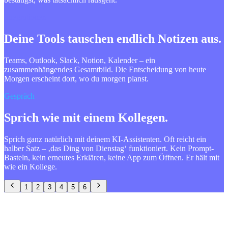
Integrationen
Deine Tools tauschen endlich Notizen aus.
Teams, Outlook, Slack, Notion, Kalender – ein
zusammenhängendes Gesamtbild. Die Entscheidung von heute
Morgen erscheint dort, wo du morgen planst.
Gespräch
Sprich wie mit einem Kollegen.
Sprich ganz natürlich mit deinem KI-Assistenten. Oft reicht ein
halber Satz – ‚das Ding von Dienstag‘ funktioniert. Kein Prompt-
Basteln, kein erneutes Erklären, keine App zum Öffnen. Er hält mit
wie ein Kollege.
1
2
3
4
5
6