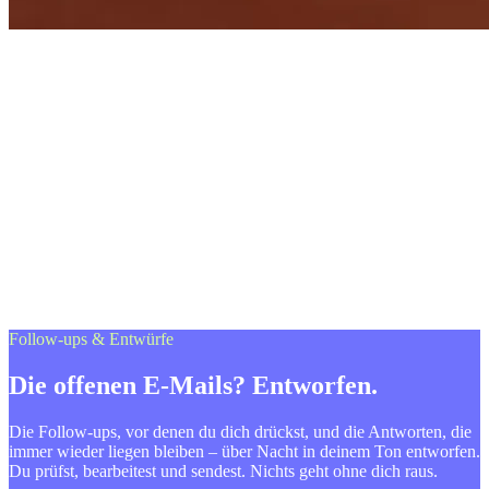
Follow-ups & Entwürfe
Die offenen E-Mails? Entworfen.
Die Follow-ups, vor denen du dich drückst, und die Antworten, die
immer wieder liegen bleiben – über Nacht in deinem Ton entworfen.
Du prüfst, bearbeitest und sendest. Nichts geht ohne dich raus.