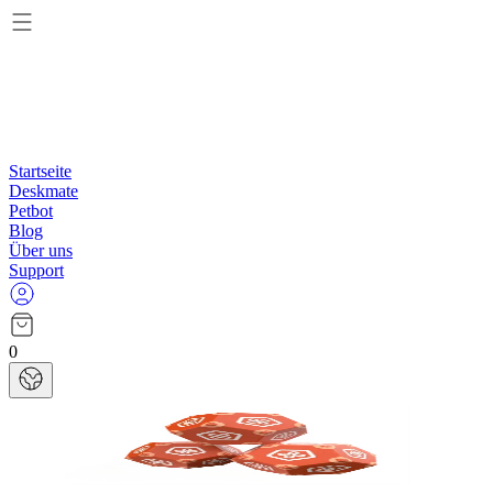
Startseite
Deskmate
Petbot
Blog
Über uns
Support
0