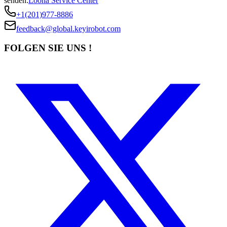
senden:
Loona Service Center
+1(201)977-8886
feedback@global.keyirobot.com
FOLGEN SIE UNS !