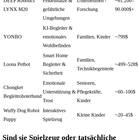
DEEP Robotics
Feldeinsätze &
Unternehmen /
~61.200–
LYNX M20
gefährliche
Forschung
90.000$+
Umgebungen
KI-Begleiter &
YONBO
emotionales
Familien, Kinder
~799$
Wohlbefinden
Smart Home
Familien,
Loona Petbot
Begleiter &
~499–528$
Technikbegeisterte
Sicherheit
Emotionale
Senioren,
Chongker
Unterstützung &
Pflegekräfte,
~60–100$
Begleitroboterhund
Trost
Kinder
Wuffy Dog Robot
Interaktives
Kleine Kinder
~20–45$
Puppy
Spielzeug
Sind sie Spielzeug oder tatsächliche