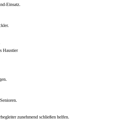
und-Einsatz.
kler.
h
es Haustier
gen.
 Senioren.
erbegleiter zunehmend schließen helfen.