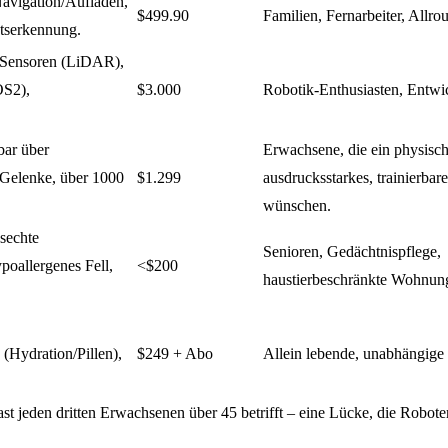
vigation/Aufladen,
$499.90
Familien, Fernarbeiter, Allro
tserkennung.
 Sensoren (LiDAR),
OS2),
$3.000
Robotik-Enthusiasten, Entwic
rbar über
Erwachsene, die ein physisc
-Gelenke, über 1000
$1.299
ausdrucksstarkes, trainierbar
wünschen.
sechte
Senioren, Gedächtnispflege,
poallergenes Fell,
<$200
haustierbeschränkte Wohnun
Hydration/Pillen),
$249 + Abo
Allein lebende, unabhängige
ast jeden dritten Erwachsenen über 45 betrifft – eine Lücke, die Robot