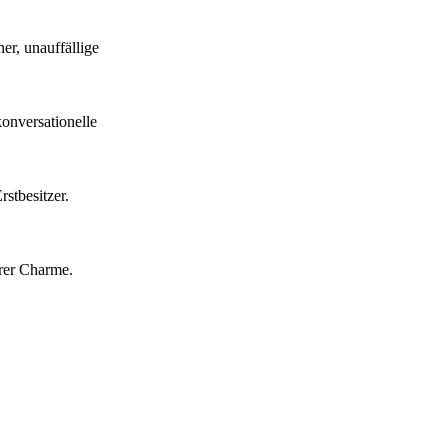
r, unauffällige
onversationelle
stbesitzer.
arer Charme.