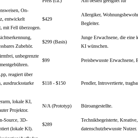
Preis (ca.)
Am besten geeignet für
ensweisen, On-
Allergiker, Wohnungsbewohne
z, entwickelt
$429
Begleiter.
t, mit Fell überzogen.
ichtserkennung,
Junge Erwachsene, die eine k
$299 (Basis)
ssbares Zubehör.
KI wünschen.
irmfrei, unbegrenzte
$99
Preisbewusste Erwachsene, Er
ementgebühren.
p, reagiert über
, ausdrucksstarke
$118 - $150
Pendler, Introvertierte, tragb
rarm, lokale KI,
N/A (Prototyp)
Büroangestellte.
ter Projektor.
en-Source, 3D-
Technikbegeisterte, Kreative,
$289
tiert (lokale KI).
datenschutzbewusste Nutzer.