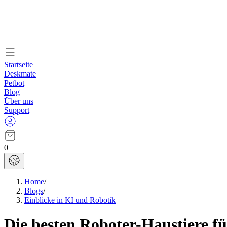
Startseite
Deskmate
Petbot
Blog
Über uns
Support
0
Home
/
Blogs
/
Einblicke in KI und Robotik
Die besten Roboter-Haustiere fü