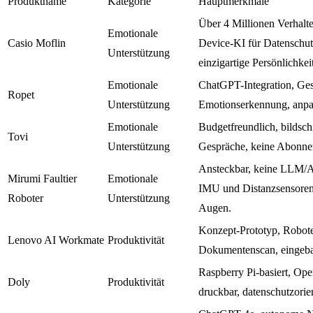
Produktname
Kategorie
Hauptmerkmale
Über 4 Millionen Verhalt
Emotionale
Casio Moflin
Device-KI für Datenschut
Unterstützung
einzigartige Persönlichkei
Emotionale
ChatGPT-Integration, Ges
Ropet
Unterstützung
Emotionserkennung, anpa
Emotionale
Budgetfreundlich, bildsch
Tovi
Unterstützung
Gespräche, keine Abonn
Ansteckbar, keine LLM/Ap
Mirumi Faultier
Emotionale
IMU und Distanzsensoren
Roboter
Unterstützung
Augen.
Konzept-Prototyp, Robote
Lenovo AI Workmate
Produktivität
Dokumentenscan, eingebau
Raspberry Pi-basiert, Op
Doly
Produktivität
druckbar, datenschutzorien