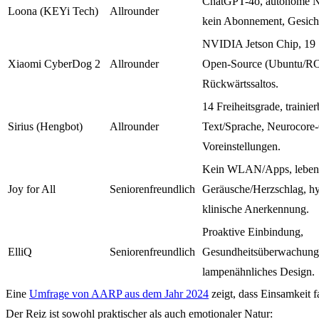
ChatGPT-4o, autonome Na
Loona (KEYi Tech)
Allrounder
kein Abonnement, Gesich
NVIDIA Jetson Chip, 19
Xiaomi CyberDog 2
Allrounder
Open-Source (Ubuntu/R
Rückwärtssaltos.
14 Freiheitsgrade, trainie
Sirius (Hengbot)
Allrounder
Text/Sprache, Neurocore
Voreinstellungen.
Kein WLAN/Apps, leben
Joy for All
Seniorenfreundlich
Geräusche/Herzschlag, hy
klinische Anerkennung.
Proaktive Einbindung,
ElliQ
Seniorenfreundlich
Gesundheitsüberwachung (
lampenähnliches Design.
Eine
Umfrage von AARP aus dem Jahr 2024
zeigt, dass Einsamkeit f
Der Reiz ist sowohl praktischer als auch emotionaler Natur: