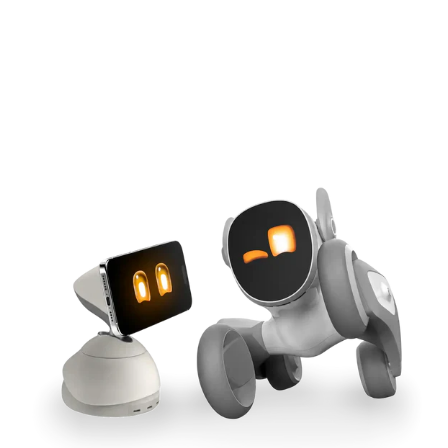
IA alimentée par l’iPhone
Fixation magnétique Qi2
Synchronisation inter-outils
Puissance GaN 165 W
Acheter maintenant