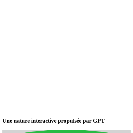
réactive
Localisation sonore : identifie les sources sonores et se tourne vers
votre voix pour une interaction multidirectionnelle.
Détection de l’environnement et
navigation intelligente
Détecte les personnes et les obstacles, maintient des distances de
sécurité et planifie des trajets adaptatifs efficaces pour une
navigation fluide à la maison.
Une nature interactive propulsée par GPT