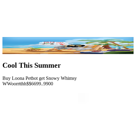
Détails
Caractéristiques
Avis
FAQ
Acheter maintenant
Cool This Summer
Buy Loona Petbot get Snowy Whimsy
W
W
o
o
r
r
t
t
h
h
$
$
6
6
9
9
.
.
9
9
0
0