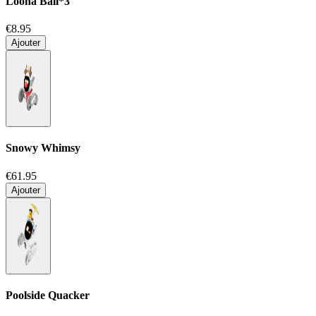
Loona Ball*3
€8.95
Ajouter
Snowy Whimsy
€61.95
Ajouter
Poolside Quacker